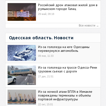
Российский дрон атаковал жилой дом в
румынском городе Галац
29 май, 09:18
Все новости →
Одесская область. Новости
Из-за гололеда на юге Одесщины
перевернулся автомобиль
09 янв, 11:33
Из-за гололеда на трассе Одесса-Рени
грузовик съехал с дороги
27 дек, 21:51
Из-за ночной атаки БПЛА в Измаиле
повреждены терминалы и объекты
портовой инфраструктуры
22 окт, 15:01