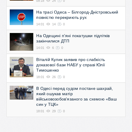
09:18
24
0
На трасі Одеса – Білгород-Дністровський
повністю перекриють рух
14:01
14
0
На Одещині п'яні покатушки підлітків
закінчилися ДТП
14:01
6
0
Віталій Кулик заявив про слабкість
доказової бази НАБУ у справі Юлії
Тимошенко
18:01
26
0
В Одесі перед судом постане шахрай,
який ошукав матір
військовозобов'язаного за схемою «Ваш
син у ТЦК»
18:01
29
0