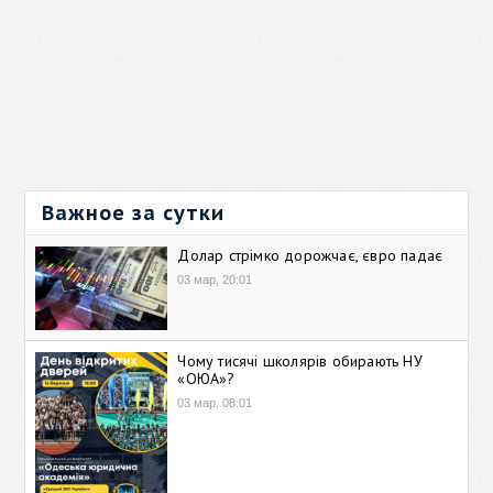
Важное за сутки
Долар стрімко дорожчає, євро падає
03 мар, 20:01
Чому тисячі школярів обирають НУ
«ОЮА»?
03 мар, 08:01