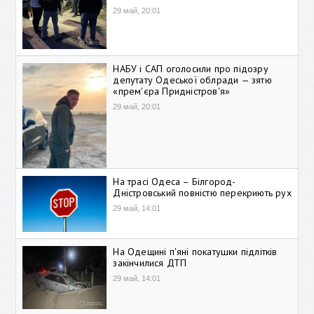
29 май, 20:01
НАБУ і САП оголосили про підозру
депутату Одеської облради — зятю
«прем'єра Придністров'я»
29 май, 20:01
На трасі Одеса – Білгород-
Дністровський повністю перекриють рух
29 май, 14:01
На Одещині п'яні покатушки підлітків
закінчилися ДТП
29 май, 14:01