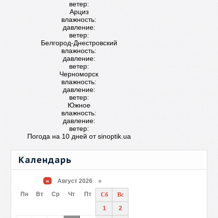
ветер:
Арциз
влажность:
давление:
ветер:
Белгород-Днестровский
влажность:
давление:
ветер:
Черноморск
влажность:
давление:
ветер:
Южное
влажность:
давление:
ветер:
Погода на 10 дней от
sinoptik.ua
Календарь
«
Август 2026 »
Пн
Вт
Ср
Чт
Пт
Сб
Вс
1
2