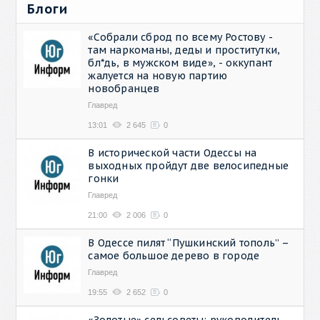
Блоги
«Собрали сброд по всему Ростову -
там наркоманы, деды и проститутки,
бл*дь, в мужском виде», - оккупант
жалуется на новую партию
новобранцев
Главред
13:01
2 645
0
В исторической части Одессы на
выходных пройдут две велосипедные
гонки
Главред
21:00
2 006
0
В Одессе пилят “Пушкинский тополь” –
самое большое дерево в городе
Главред
19:55
2 652
0
«Золотые» сельсоветы: руководитель