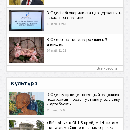
В Одесі обговорили стан додержання та
захист прав людини
12 июн, 17:51
В Одессе за неделю родились 95
детишек
14 май, 11:01
Все новости →
Культура
В Одессу приедет немецкий художник
Гидо Хайсиг: презентует книгу, выставку
и артобъекты
11 фев, 09:05
«БібліоНіч» в ОННБ пройде 14 лютого
під гаслом «Світло в наших серцях»