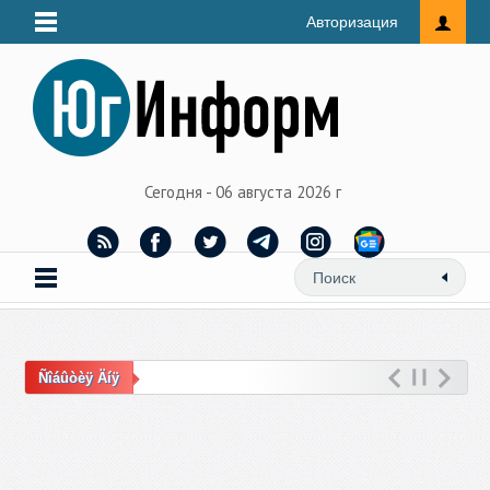
Авторизация
Сегодня - 06 августа 2026 г
Ñîáûòèÿ Äíÿ