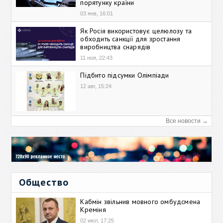
порятунку країни
03 янв, 16:01
Як Росія використовує целюлозу та
обходить санкції для зростання
виробництва снарядів
11 ноя, 22:43
Підбито підсумки Олімпіади
12 авг, 15:24
Все новости →
Общество
Кабмін звільнив мовного омбудсмена
Креміня
02 июл, 17:25