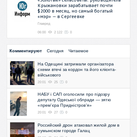
Крыжановки зарабатывает почти
$2000 в месяц, но самый богатый
«мэр» — в Сергеевке
Главред
06:00
2 122
0
Комментируют
Сегодня
Читаемое
На Одещині затримали організатора
схеми втечі за кордон та його клієнта-
військового
20:01
25
0
НАБУ і САП оголосили про підозру
депутату Одеської облради — зятю
«прем'єра Придністров'я»
20:01
27
0
Российский дрон атаковал жилой дом в
румынском городе Галац