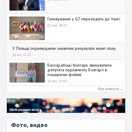
Головування у G7 переходить до Італії
01 янв, 08:24
У Польщі оприлюднили оновлені результати екзит-полу
16 окт, 11:13
Бессарабські болгари звинуватили
депутата парламенту Болгарії в
поширенні фейків
28 дек, 14:04
Все новости →
Фото, видео