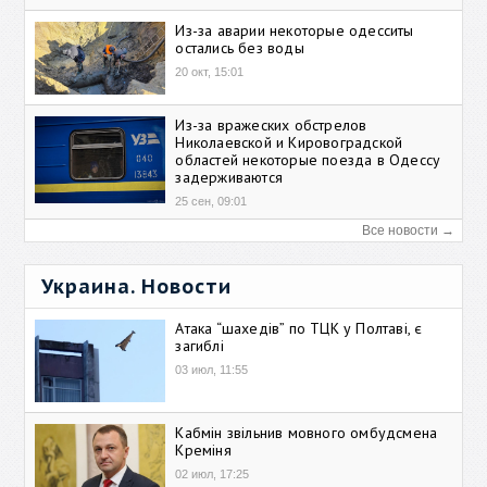
Из-за аварии некоторые одесситы
остались без воды
20 окт, 15:01
Из-за вражеских обстрелов
Николаевской и Кировоградской
областей некоторые поезда в Одессу
задерживаются
25 сен, 09:01
Все новости →
Украина. Новости
Атака “шахедів” по ТЦК у Полтаві, є
загиблі
03 июл, 11:55
Кабмін звільнив мовного омбудсмена
Креміня
02 июл, 17:25