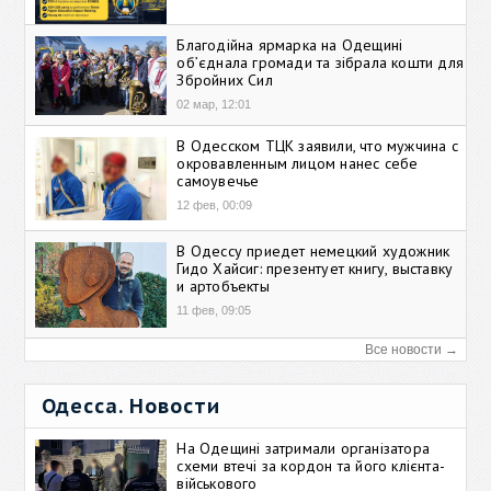
Благодійна ярмарка на Одещині
об’єднала громади та зібрала кошти для
Збройних Сил
02 мар, 12:01
В Одесском ТЦК заявили, что мужчина с
окровавленным лицом нанес себе
самоувечье
12 фев, 00:09
В Одессу приедет немецкий художник
Гидо Хайсиг: презентует книгу, выставку
и артобъекты
11 фев, 09:05
Все новости →
Одесса. Новости
На Одещині затримали організатора
схеми втечі за кордон та його клієнта-
військового