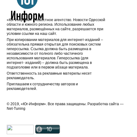
«Юг-Информ» - новостное агентство. Новости Одесской
области и южного региона. Использование любых
материалов, размещённых на сайте, разрешается при
условии ссылки на наш сайт.
При копировании материалов для интернет-изданий –
обязательна прямая открытая для поисковых систем
гиперссылка. Ссылка должна быть размещена в
независимости от полного либо частичного
использования материалов. Гиперссылка (для
интернет- изданий) – должна быть размещена в
подзаголовке или в первом абзаце материала.
Ответственность за рекламные материлы несет
рекламодатель.
Приглашаем к сотрудничеству авторов и
рекламодетелей.
© 2019, «Юг-Информ». Все права защищены. Разработка cайта —
Net-Tuning