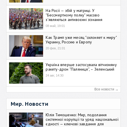
На Росії — збій у матриці. У
"Бессмертному полку" масово
зʼявляються антивоєнні зізнання
08 май, 19:01
Как Трамп уже месяц "склоняет к миру"
Украину, Россию и Европу
20 фев, 21:01
Україна вперше застосувала вітчизняну
ракету-дрон “Паляниця”, – Зеленський
24 авг, 14:30
Все новости →
Мир. Новости
Юлія Тимошенко: Мир, подолання
системної корупції та уряд національної
єдності — ключові завдання для