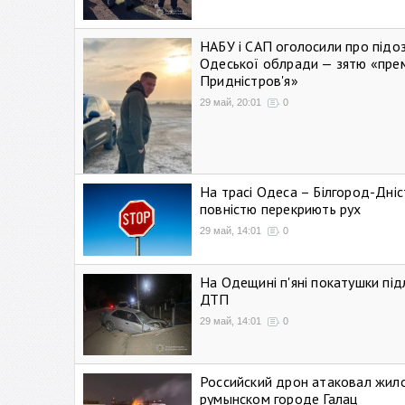
НАБУ і САП оголосили про підо
Одеської облради — зятю «пре
Придністров'я»
29 май, 20:01
0
На трасі Одеса – Білгород-Дні
повністю перекриють рух
29 май, 14:01
0
На Одещині п'яні покатушки підл
ДТП
29 май, 14:01
0
Российский дрон атаковал жил
румынском городе Галац