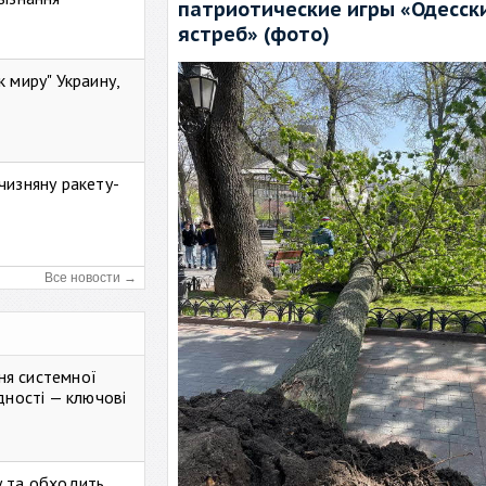
патриотические игры «Одесск
ястреб» (фото)
к миру" Украину,
чизняну ракету-
Все новости →
ня системної
дності — ключові
у та обходить