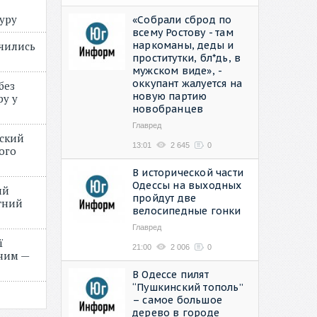
туру
«Собрали сброд по
всему Ростову - там
наркоманы, деды и
учились
проститутки, бл*дь, в
мужском виде», -
оккупант жалуется на
без
новую партию
ру у
новобранцев
Главред
нский
13:01
2 645
0
ого
»
В исторической части
Одессы на выходных
ий
пройдут две
етний
велосипедные гонки
Главред
ї
21:00
2 006
0
ним —
В Одессе пилят
“Пушкинский тополь”
– самое большое
дерево в городе