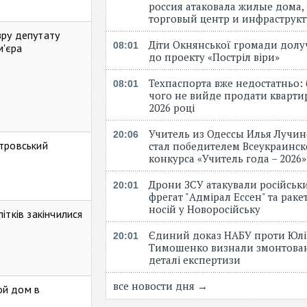
россия атаковала жилые дома,
торговый центр и инфраструк
зру депутату
Діти Окнянської громади дол
08:01
м'єра
до проекту «Постріл віри»
Техпаспорта вже недостатньо: 
08:01
чого не вийде продати кварти
2026 році
Учитель из Одессы Илья Лучи
20:06
стровський
стал победителем Всеукраинск
конкурса «Учитель года – 2026
Дрони ЗСУ атакували російськ
20:01
фрегат "Адмірал Ессен" та рак
носій у Новоросійську
ітків закінчилися
Єдиний доказ НАБУ проти Юлі
20:01
Тимошенко визнали змонтова
деталі експертизи
все новости дня →
ой дом в