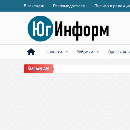
В закладки
Рекламодателям
Письмо в редакци
Новости
Рубрики
Одесская о
Ñîáûòèÿ Äíÿ