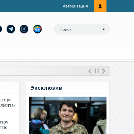
Авторизация
Эксклюзив
атора
лієнта-
озру
зятю