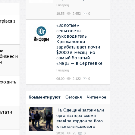
Главред
19:55
2 652
0
рівся з
«Золотые»
сельсоветы:
руководитель
Крыжановки
зарабатывает почти
ии
$2000 в месяц, но
бизнес и
самый богатый
и
«мэр» — в Сергеевке
Главред
06:00
2 122
0
реходить
Комментируют
Сегодня
Читаемое
На Одещині затримали
льтати
організатора схеми
втечі за кордон та його
клієнта-військового
20:01
25
0