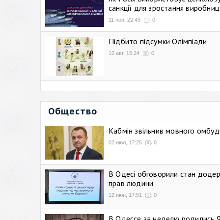
санкції для зростання виробниц
11 ноя, 22:43
0
Підбито підсумки Олімпіади
12 авг, 15:24
0
Общество
Кабмін звільнив мовного омбуд
02 июл, 17:25
0
В Одесі обговорили стан додер
прав людини
12 июн, 17:51
0
В Одессе за неделю родились 