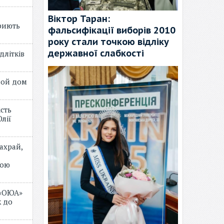
Віктор Таран:
риють
фальсифікації виборів 2010
року стали точкою відліку
державної слабкості
длітків
лой дом
ість
лії
ахрай,
мою
 «ОЮА»
 до