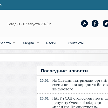
ю
Сегодня - 07 августа 2026 г
бласть
Медиа
Блоги
Контакты
Последние новости
На Одещині затримали організ
20:01
схеми втечі за кордон та його к
військового
НАБУ і САП оголосили про під
20:01
депутату Одеської облради — 
«прем'єра Придністров'я»