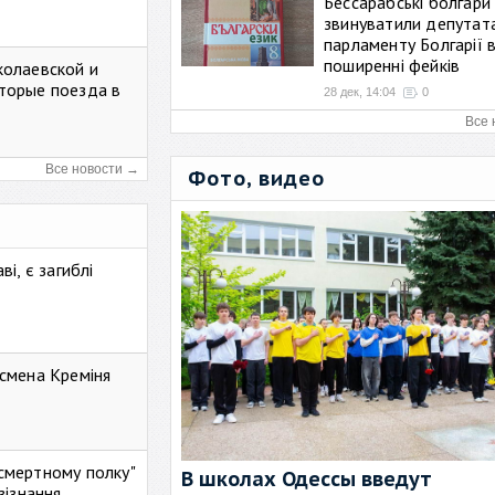
Бессарабські болгари
звинуватили депутат
парламенту Болгарії 
поширенні фейків
колаевской и
торые поезда в
28 дек, 14:04
0
Все 
Все новости →
Фото, видео
і, є загиблі
смена Креміня
ессмертному полку"
В школах Одессы введут
зізнання