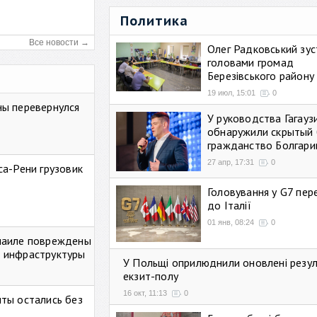
Политика
Все новости →
Олег Радковський зуст
головами громад
Березівського району
19 июл, 15:01
0
ны перевернулся
У руководства Гагауз
обнаружили скрытый 
гражданство Болгари
27 апр, 17:31
0
са-Рени грузовик
Головування у G7 пе
до Італії
01 янв, 08:24
0
маиле повреждены
 инфраструктуры
У Польщі оприлюднили оновлені резу
екзит-полу
16 окт, 11:13
0
ты остались без