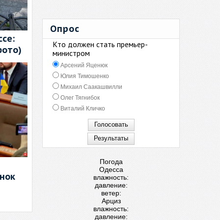
Опрос
се:
Кто должен стать премьер-
фото)
министром
Арсений Яценюк
Юлия Тимошенко
Михаил Саакашвилли
Олег Тягнибок
Виталий Кличко
Погода
Одесса
енок
влажность:
давление:
ветер:
Арциз
влажность:
давление: