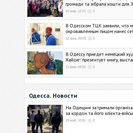
громади та зібрала кошти для 
02 мар, 12:01
0
В Одесском ТЦК заявили, что 
окровавленным лицом нанес се
12 фев, 00:09
0
В Одессу приедет немецкий ху
Хайсиг: презентует книгу, выст
11 фев, 09:05
0
Одесса. Новости
На Одещині затримали організа
за кордон та його клієнта-війс
29 май, 20:01
0