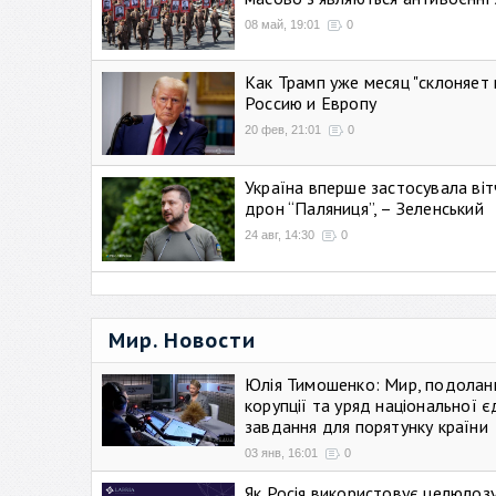
08 май, 19:01
0
Как Трамп уже месяц "склоняет 
Россию и Европу
20 фев, 21:01
0
Україна вперше застосувала віт
дрон “Паляниця”, – Зеленський
24 авг, 14:30
0
Мир. Новости
Юлія Тимошенко: Мир, подолан
корупції та уряд національної є
завдання для порятунку країни
03 янв, 16:01
0
Як Росія використовує целюлоз