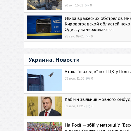
20 окт, 15:01
0
Из-за вражеских обстрелов Ни
Кировоградской областей неко
Одессу задерживаются
25 сен, 09:01
0
Украина. Новости
Атака “шахедів” по ТЦК у Полтав
03 июл, 11:55
0
Кабмін звільнив мовного омбуд
02 июл, 17:25
0
На Росії — збій у матриці. У "Б
масово зʼявляються антивоєнні 