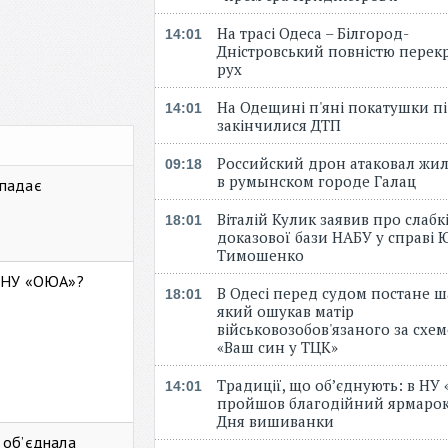
На трасі Одеса – Білгород-
14:01
Дністровський повністю перек
рух
На Одещині п'яні покатушки пі
14:01
закінчилися ДТП
Российский дрон атаковал жи
09:18
в румынском городе Галац
 падає
Віталій Кулик заявив про слабк
18:01
доказової бази НАБУ у справі Ю
Тимошенко
ь НУ «ОЮА»?
В Одесі перед судом постане ш
18:01
який ошукав матір
військовозобов'язаного за схе
«Ваш син у ТЦК»
Традиції, що об’єднують: в НУ
14:01
пройшов благодійний ярмарок
Дня вишиванки
 об’єднала