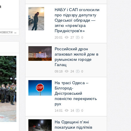
а
НАБУ і САП оголосили
в
про підозру депутату
Одеської облради —
зятю «прем'єра
Придністров'я»
новости →
20:01
27
0
Российский дрон
атаковал жилой дом в
румынском городе
Галац
09:18
24
0
На трасі Одеса –
Білгород-
Дністровський
повністю перекриють
рух
14:01
14
0
На Одещині п'яні
покатушки підлітків