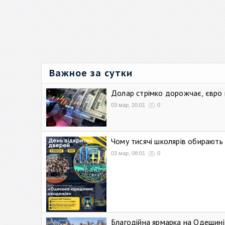
Важное за сутки
Долар стрімко дорожчає, євро
03 мар, 20:01
0
Чому тисячі школярів обирают
03 мар, 08:01
0
Благодійна ярмарка на Одещині