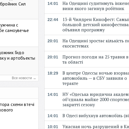
На Одещині судитимуть інжене
Збройних Сил
14:01
вини якого загинув робітник
13-й Чилдрен Кинофест: Самы
22:44
большой детский кинофестива
мужчина с
объявил программу
бе самоувечье
На Одещині зростає кількість 
20:01
екосистемах
дожник Гидо
Прогноз погоди на 25 травня в
20:01
авку и артобъекты
та області
В центре Одессы ночью взорва
18:29
автомобиль — в СБУ заявили о
Все новости →
теракте
НУ «Одеська юридична академ
14:01
об’єднала майже 2000 спортсме
тора схеми втечі
закритті сезону
ькового
В Одесі вибухнув автомобіль (
14:01
Ужасная ночь разрушений в Ки
10:01