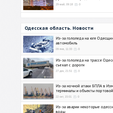
29 май, 09:18
0
Одесская область. Новости
Из-за гололеда на юге Одесщи
автомобиль
09 янв, 11:33
0
Из-за гололеда на трассе Одес
съехал с дороги
27 дек, 21:51
0
Из-за ночной атаки БПЛА в Из
терминалы и объекты портовой
22 окт, 15:01
0
Из-за аварии некоторые одесси
воды