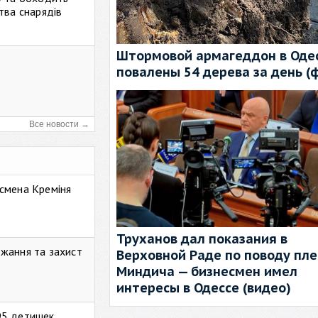
тва снарядів
Штормовой армагеддон в Одес
повалены 54 дерева за день (
Все новости →
смена Креміня
Труханов дал показания в
жання та захист
Верховной Раде по поводу пл
Миндича — бизнесмен имел
интересы в Одессе (видео)
95 детишек