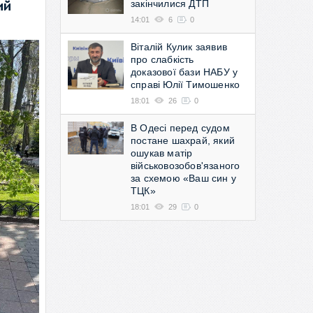
закінчилися ДТП
ий
14:01
6
0
Віталій Кулик заявив
про слабкість
доказової бази НАБУ у
справі Юлії Тимошенко
18:01
26
0
В Одесі перед судом
постане шахрай, який
ошукав матір
військовозобов'язаного
за схемою «Ваш син у
ТЦК»
18:01
29
0