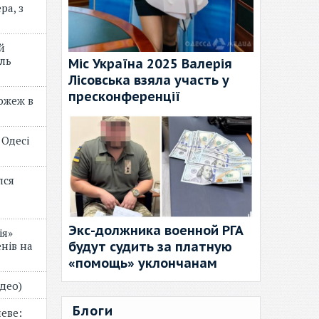
ра, з
й
ль
Міс Україна 2025 Валерія
Лісовська взяла участь у
пресконференції
пожеж в
 Одесі
лся
Экс-должника военной РГА
ія»
будут судить за платную
нів на
«помощь» уклончанам
відео)
Блоги
еве: