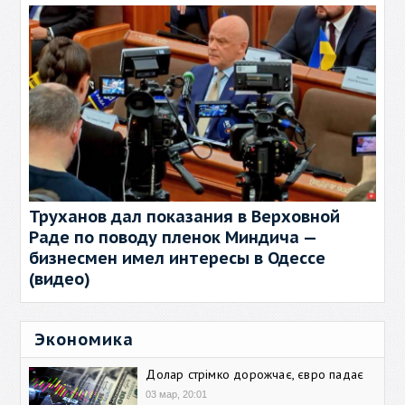
Труханов дал показания в Верховной
Раде по поводу пленок Миндича —
бизнесмен имел интересы в Одессе
(видео)
Экономика
Долар стрімко дорожчає, євро падає
03 мар, 20:01