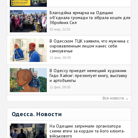
Благодійна ярмарка на Одещині
об’єднала громади та зібрала кошти для
Збройних Сил
02 мар, 12:01
В Одесском ТЦК заявили, что мужчина с
окровавленным лицом нанес себе
самоувечье
12 фев, 00:09
В Одессу приедет немецкий художник
Гидо Хайсиг: презентует книгу, выставку
и артобъекты
11 фев, 09:05
Все новости →
Одесса. Новости
На Одещині затримали організатора
схеми втечі за кордон та його клієнта-
військового