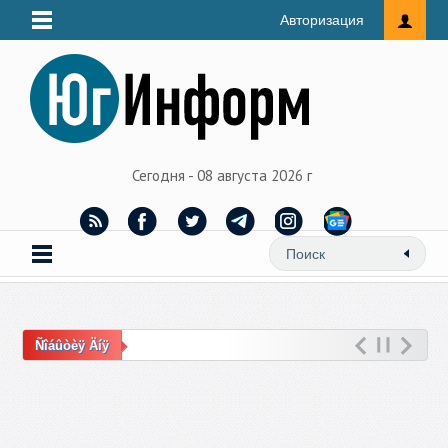
Авторизация
Сегодня - 08 августа 2026 г
Ñîáûòèÿ Äíÿ