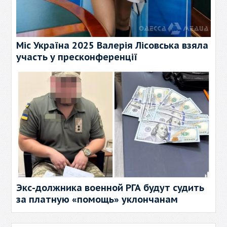
Міс Україна 2025 Валерія Лісовська взяла
участь у пресконференції
Экс-должника военной РГА будут судить
за платную «помощь» уклончанам