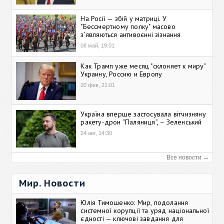
На Росії — збій у матриці. У
"Бессмертному полку" масово
зʼявляються антивоєнні зізнання
08 май, 19:01
Как Трамп уже месяц "склоняет к миру"
Украину, Россию и Европу
20 фев, 21:01
Україна вперше застосувала вітчизняну
ракету-дрон “Паляниця”, – Зеленський
24 авг, 14:30
Все новости →
Мир. Новости
Юлія Тимошенко: Мир, подолання
системної корупції та уряд національної
єдності — ключові завдання для