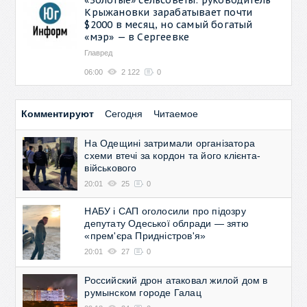
Крыжановки зарабатывает почти
$2000 в месяц, но самый богатый
«мэр» — в Сергеевке
Главред
06:00
2 122
0
Комментируют
Сегодня
Читаемое
На Одещині затримали організатора
схеми втечі за кордон та його клієнта-
військового
20:01
25
0
НАБУ і САП оголосили про підозру
депутату Одеської облради — зятю
«прем'єра Придністров'я»
20:01
27
0
Российский дрон атаковал жилой дом в
румынском городе Галац