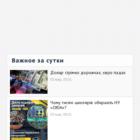
Важное за сутки
Долар стрімко дорожчає, євро падає
03 мар, 20:01
Чому тисячі школярів обирають НУ
«ОЮА»?
03 мар, 08:01