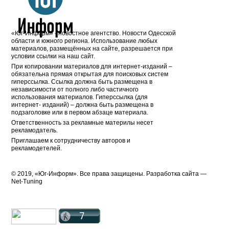
«Юг-Информ» - новостное агентство. Новости Одесской
области и южного региона. Использование любых
материалов, размещённых на сайте, разрешается при
условии ссылки на наш сайт.
При копировании материалов для интернет-изданий –
обязательна прямая открытая для поисковых систем
гиперссылка. Ссылка должна быть размещена в
независимости от полного либо частичного
использования материалов. Гиперссылка (для
интернет- изданий) – должна быть размещена в
подзаголовке или в первом абзаце материала.
Ответственность за рекламные материлы несет
рекламодатель.
Приглашаем к сотрудничеству авторов и
рекламодетелей.
© 2019, «Юг-Информ». Все права защищены. Разработка cайта —
Net-Tuning