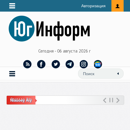
Авторизация
Сегодня - 06 августа 2026 г
Ñîáûòèÿ Äíÿ