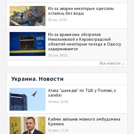
Из-за аварии некоторые одесситы
остались без воды
20 окт, 15:01
Из-за вражеских обстрелов
Николаевской и Кировоградской
областей некоторые поезда в Одессу
задерживаются
25 сен, 09:01
Все новости →
Украина. Новости
Атака “шахедів” по ТЦК у Полтаві, є
загиблі
03 июл, 11:55
Кабмін звільнив мовного омбудсмена
Креміня
02 июл, 17:25