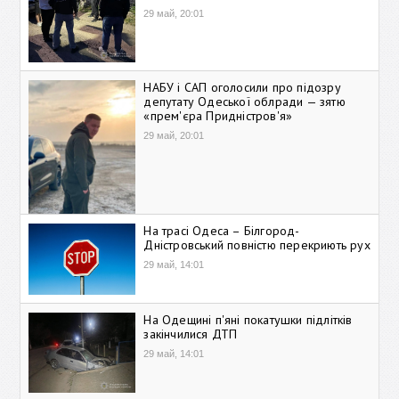
29 май, 20:01
НАБУ і САП оголосили про підозру
депутату Одеської облради — зятю
«прем'єра Придністров'я»
29 май, 20:01
На трасі Одеса – Білгород-
Дністровський повністю перекриють рух
29 май, 14:01
На Одещині п'яні покатушки підлітків
закінчилися ДТП
29 май, 14:01