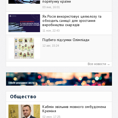
порятунку країни
03 янв, 16:01
Як Росія використовує целюлозу та
обходить санкції для зростання
виробництва снарядів
11 ноя, 22:43
Підбито підсумки Олімпіади
12 авг, 15:24
Все новости →
Общество
Кабмін звільнив мовного омбудсмена
Креміня
02 июл, 17:25