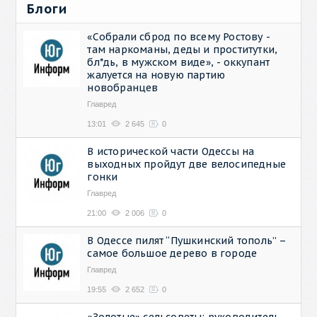
Блоги
«Собрали сброд по всему Ростову -
там наркоманы, деды и проститутки,
бл*дь, в мужском виде», - оккупант
жалуется на новую партию
новобранцев
Главред
13:01
2 645
0
В исторической части Одессы на
выходных пройдут две велосипедные
гонки
Главред
21:00
2 006
0
В Одессе пилят “Пушкинский тополь” –
самое большое дерево в городе
Главред
19:55
2 652
0
«Золотые» сельсоветы: руководитель