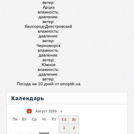
ветер:
Арциз
влажность:
давление:
ветер:
Белгород-Днестровский
влажность:
давление:
ветер:
Черноморск
влажность:
давление:
ветер:
Южное
влажность:
давление:
ветер:
Погода на 10 дней от
sinoptik.ua
Календарь
«
Август 2026 »
Пн
Вт
Ср
Чт
Пт
Сб
Вс
1
2