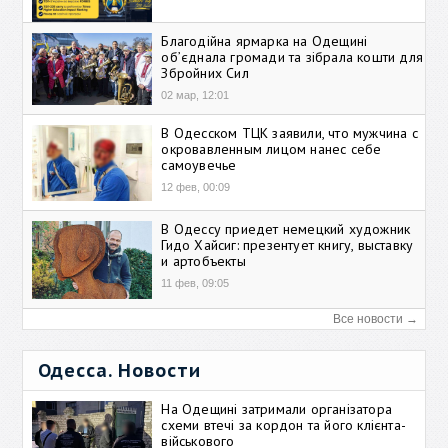
Благодійна ярмарка на Одещині
об’єднала громади та зібрала кошти для
Збройних Сил
02 мар, 12:01
В Одесском ТЦК заявили, что мужчина с
окровавленным лицом нанес себе
самоувечье
12 фев, 00:09
В Одессу приедет немецкий художник
Гидо Хайсиг: презентует книгу, выставку
и артобъекты
11 фев, 09:05
Все новости →
Одесса. Новости
На Одещині затримали організатора
схеми втечі за кордон та його клієнта-
військового