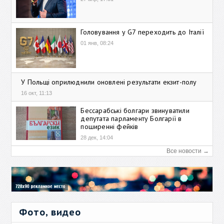
Головування у G7 переходить до Італії
01 янв, 08:24
У Польщі оприлюднили оновлені результати екзит-полу
16 окт, 11:13
Бессарабські болгари звинуватили
депутата парламенту Болгарії в
поширенні фейків
28 дек, 14:04
Все новости →
Фото, видео