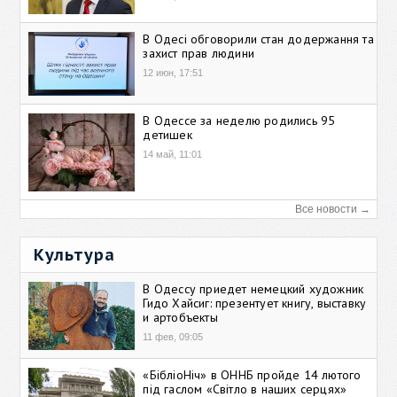
В Одесі обговорили стан додержання та
захист прав людини
12 июн, 17:51
В Одессе за неделю родились 95
детишек
14 май, 11:01
Все новости →
Культура
В Одессу приедет немецкий художник
Гидо Хайсиг: презентует книгу, выставку
и артобъекты
11 фев, 09:05
«БібліоНіч» в ОННБ пройде 14 лютого
під гаслом «Світло в наших серцях»