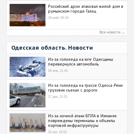
Российский дрон атаковал жилой дом в
румынском городе Галац
29 май, 09:18
Все новости →
Одесская область. Новости
Из-за гололеда на юге Одесщины
перевернулся автомобиль
09 янв, 11:33
Из-за гололеда на трассе Одесса-Рени
грузовик съехал с дороги
27 дек, 21:51
Из-за ночной атаки БПЛА в Измаиле
повреждены терминалы и объекты
портовой инфраструктуры
22 окт, 15:01